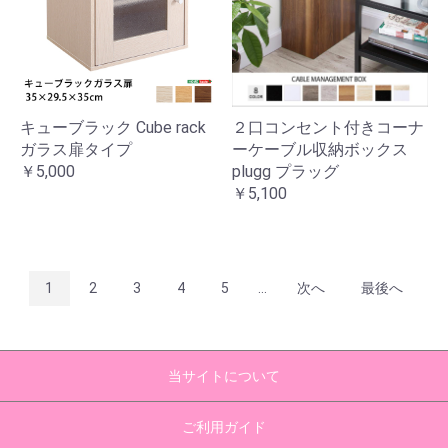
キューブラック Cube rack
２口コンセント付きコーナ
ガラス扉タイプ
ーケーブル収納ボックス
￥5,000
plugg プラッグ
￥5,100
1
2
3
4
5
...
次へ
最後へ
当サイトについて
ご利用ガイド