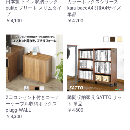
日本製 トイレ収納ラック
カラーボックスシリーズ
pulito プリート スリムタイ
kara-bacoA4 3段A4サイズ
プ
単品
￥4,100
￥4,200
2口コンセント付きコーナ
隙間収納家具 SATTO サッ
ーケーブル収納ボックス
ト 単品
plugg-WALL
￥4,600
￥4,300