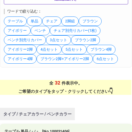
ワードで絞り込む：
テーブル
単品
チェア
2脚組
ブラウン
アイボリー
ベンチ
チェア別売りカバー(1枚)
ベンチ別売りカバー
3点セット
ブラウン2脚
アイボリー2脚
4点セット
5点セット
ブラウン4脚
アイボリー4脚
ブラウン2脚+アイボリー2脚
6点セット
32
全
件表示中。
ご希望のタイプをタップ・クリックしてください
タイプ / チェアカラー / ベンチカラー
テーブル 単品 / - / - [No.100031406]