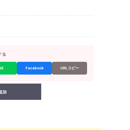
する
NE
Facebook
URLコピー
追加