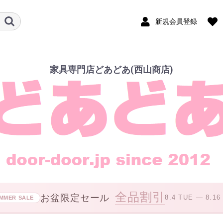
新規会員登録
家具専門店どあどあ(西山商店)
全品割引
お盆限定セール
8.4 TUE — 8.16
MMER SALE