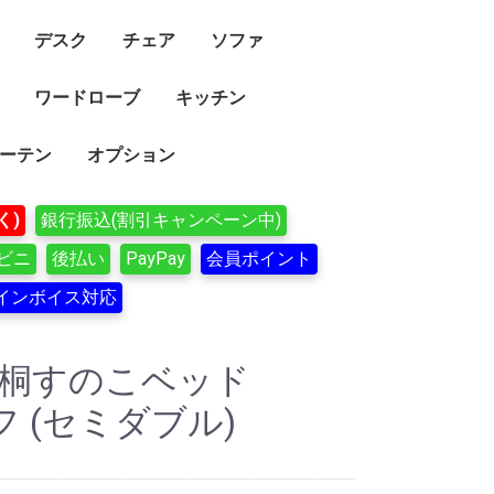
デスク
チェア
ソファ
ワードローブ
キッチン
ーテン
オプション
く)
銀行振込(割引キャンペーン中)
ビニ
後払い
PayPay
会員ポイント
インボイス対応
 桐すのこベッド
ラフ (セミダブル)