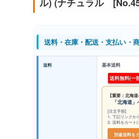
ル) (ナチュラル [No.453
送料・在庫・配送・支払い・
基本送料
送料
送料無料(一
【重要：北海道
「北海道」へ
[注文手順]
1. 下記リンク
2. 送料をカー
別途送料を