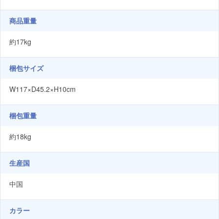
商品重量
約17kg
梱包サイズ
W117×D45.2×H10cm
梱包重量
約18kg
生産国
中国
カラー