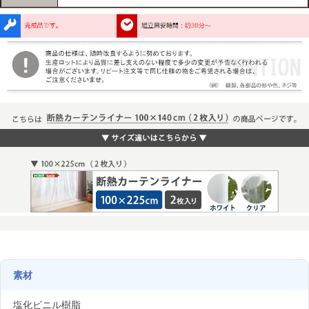
素材
塩化ビニル樹脂