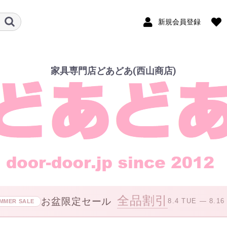
新規会員登録
家具専門店どあどあ(西山商店)
全品割引
お盆限定セール
8.4 TUE — 8.16
MMER SALE