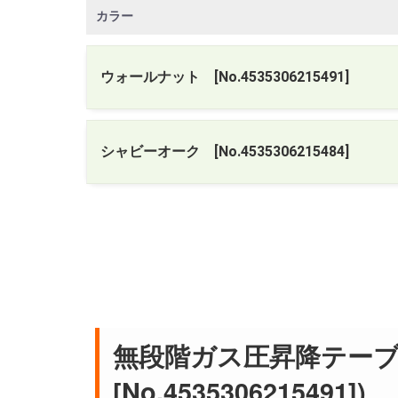
カラー
ウォールナット [No.4535306215491]
シャビーオーク [No.4535306215484]
無段階ガス圧昇降テーブ
[No.4535306215491])