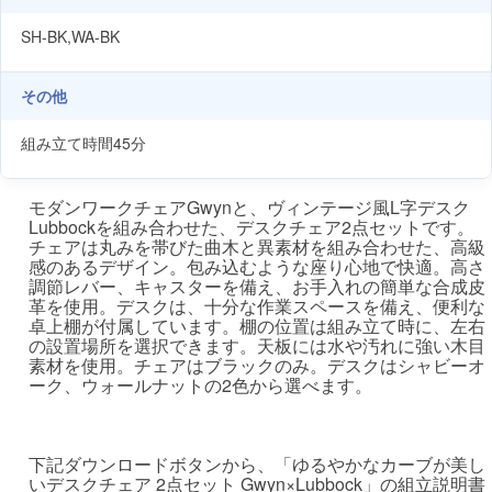
SH-BK,WA-BK
その他
組み立て時間45分
モダンワークチェアGwynと、ヴィンテージ風L字デスク
Lubbockを組み合わせた、デスクチェア2点セットです。
チェアは丸みを帯びた曲木と異素材を組み合わせた、高級
感のあるデザイン。包み込むような座り心地で快適。高さ
調節レバー、キャスターを備え、お手入れの簡単な合成皮
革を使用。デスクは、十分な作業スペースを備え、便利な
卓上棚が付属しています。棚の位置は組み立て時に、左右
の設置場所を選択できます。天板には水や汚れに強い木目
素材を使用。チェアはブラックのみ。デスクはシャビーオ
ーク、ウォールナットの2色から選べます。
下記ダウンロードボタンから、「ゆるやかなカーブが美し
いデスクチェア 2点セット Gwyn×Lubbock」の組立説明書