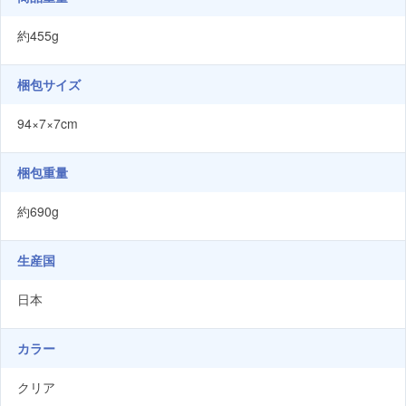
約455g
梱包サイズ
94×7×7cm
梱包重量
約690g
生産国
日本
カラー
クリア