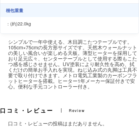
梱包重量
：(約)22.0kg
シンプルで一年中使える、木目調こたつテーブルです。
105cm×75cmの長方形サイズです。天然木ウォールナット
の美しい風合いが楽しめる天板。薄型ヒーターを採用して
おり足元広々、センターテーブルとして使用する際もこた
つ感を感じさせません。UV塗装により耐久性を高め、拭
くだけの簡単お手入れを実現。ねじ込み式の丸脚は工具不
要で取り付けできます。メトロ電気工業製のカーボンフラ
ットヒーターを搭載。ヒーター1年メーカー保証付きで安
心。便利な手元コントローラー付き。
口コミ・レビュー
Review
口コミ・レビューの投稿はまだありません。