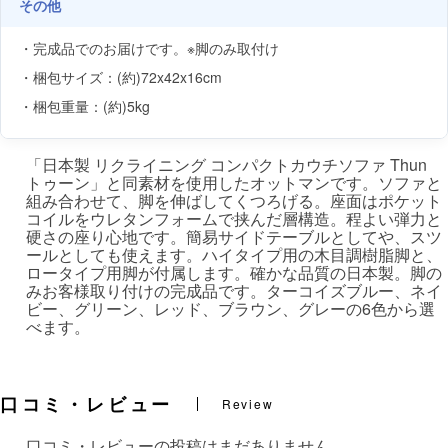
その他
・完成品でのお届けです。※脚のみ取付け
・梱包サイズ：(約)72x42x16cm
・梱包重量：(約)5kg
「日本製 リクライニング コンパクトカウチソファ Thun
トゥーン」と同素材を使用したオットマンです。ソファと
組み合わせて、脚を伸ばしてくつろげる。座面はポケット
コイルをウレタンフォームで挟んだ層構造。程よい弾力と
硬さの座り心地です。簡易サイドテーブルとしてや、スツ
ールとしても使えます。ハイタイプ用の木目調樹脂脚と、
ロータイプ用脚が付属します。確かな品質の日本製。脚の
みお客様取り付けの完成品です。ターコイズブルー、ネイ
ビー、グリーン、レッド、ブラウン、グレーの6色から選
べます。
口コミ・レビュー
Review
口コミ・レビューの投稿はまだありません。