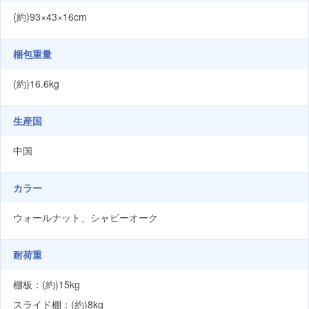
(約)93×43×16cm
梱包重量
(約)16.6kg
生産国
中国
カラー
ウォールナット、シャビーオーク
耐荷重
棚板：(約)15kg
スライド棚：(約)8kg