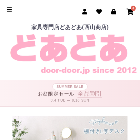
0
家具専門店どあどあ(西山商店)
SUMMER SALE
全品割引
お盆限定セール
8.4 TUE — 8.16 SUN