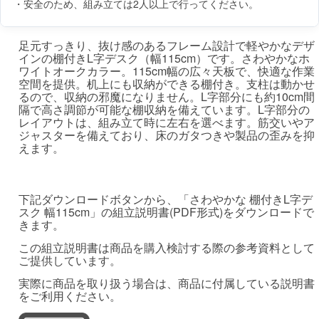
・安全のため、組み立ては2人以上で行ってください。
足元すっきり、抜け感のあるフレーム設計で軽やかなデザ
インの棚付きL字デスク（幅115cm）です。さわやかなホ
ワイトオークカラー。115cm幅の広々天板で、快適な作業
空間を提供。机上にも収納ができる棚付き。支柱は動かせ
るので、収納の邪魔になりません。L字部分にも約10cm間
隔で高さ調節が可能な棚収納を備えています。L字部分の
レイアウトは、組み立て時に左右を選べます。筋交いやア
ジャスターを備えており、床のガタつきや製品の歪みを抑
えます。
下記ダウンロードボタンから、「さわやかな 棚付きL字デ
スク 幅115cm」の組立説明書(PDF形式)をダウンロードで
きます。
この組立説明書は商品を購入検討する際の参考資料として
ご提供しています。
実際に商品を取り扱う場合は、商品に付属している説明書
をご利用ください。