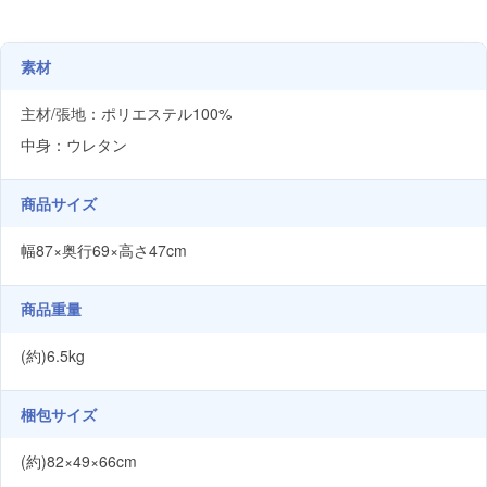
素材
主材/張地：ポリエステル100%
中身：ウレタン
商品サイズ
幅87×奥行69×高さ47cm
商品重量
(約)6.5kg
梱包サイズ
(約)82×49×66cm