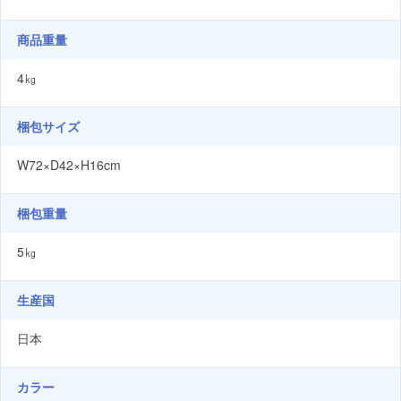
商品重量
4㎏
梱包サイズ
W72×D42×H16cm
梱包重量
5㎏
生産国
日本
カラー