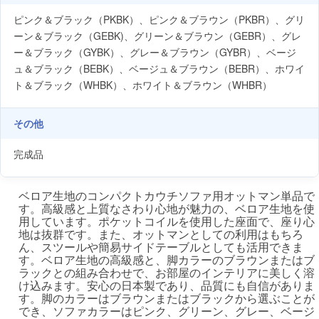
ピンク＆ブラック（PKBK）、ピンク＆ブラウン（PKBR）、グリ
ーン＆ブラック（GEBK)、グリーン＆ブラウン（GEBR）、グレ
ー＆ブラック（GYBK）、グレー＆ブラウン（GYBR）、ベージ
ュ＆ブラック（BEBK）、ベージュ＆ブラウン（BEBR）、ホワイ
ト＆ブラック（WHBK）、ホワイト＆ブラウン（WHBR）
その他
完成品
ベロア生地のコンパクトカウチソファ用オットマン単品で
す。高級感と上質なさわり心地が魅力の、ベロア生地を使
用しています。ポケットコイルを使用した座面で、座り心
地は抜群です。また、オットマンとしての利用はもちろ
ん、スツールや簡易サイドテーブルとしても活用できま
す。ベロア生地の高級感と、脚カラーのブラウンまたはブ
ラックとの組み合わせで、お部屋のインテリアに美しく溶
け込みます。安心の日本製であり、品質にも自信がありま
す。脚のカラーはブラウンまたはブラックから選ぶことが
でき、ソファカラーはピンク、グリーン、グレー、ベージ