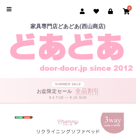
0
家具専門店どあどあ(西山商店)
SUMMER SALE
全品割引
お盆限定セール
8.4 TUE — 8.16 SUN