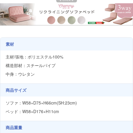
素材
主材/張地：ポリエステル100%
構造部材：スチールパイプ
中身：ウレタン
商品サイズ
ソファ：W58×D75×H66cm(SH:23cm)
ベッド：W58×D176×H11cm
商品重量