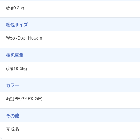
(約)9.3kg
梱包サイズ
W58×D33×H66cm
梱包重量
(約)10.5kg
カラー
4色(BE,GY,PK,GE)
その他
完成品